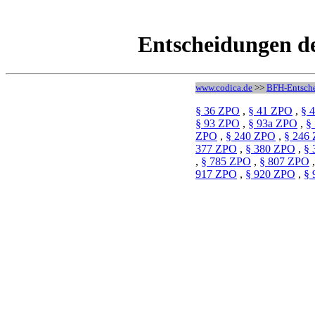
Entscheidungen d
www.codica.de
>>
BFH-Entsch
§ 36 ZPO
,
§ 41 ZPO
,
§ 
§ 93 ZPO
,
§ 93a ZPO
,
§
ZPO
,
§ 240 ZPO
,
§ 246
377 ZPO
,
§ 380 ZPO
,
§ 
,
§ 785 ZPO
,
§ 807 ZPO
917 ZPO
,
§ 920 ZPO
,
§ 